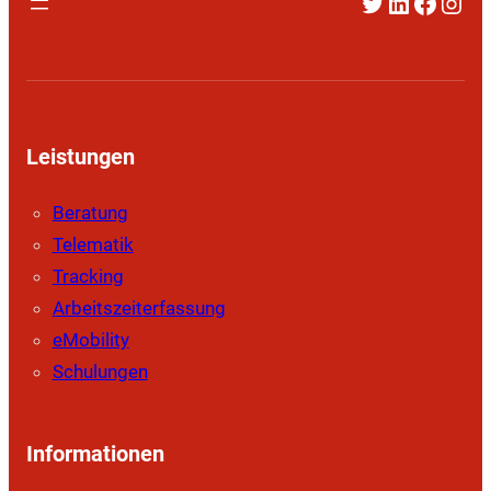
Twitter
LinkedIn
Faceb
Inst
Leistungen
Beratung
Telematik
Tracking
Arbeitszeiterfassung
eMobility
Schulungen
Informationen