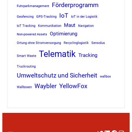
Förderprogramm
Fuhrparkmanagement
IoT
Geofencing
GPS-Tracking
IoT in der Logistik
Maut
IoT Tracking
Kommunikation
Navigation
Optimierung
Non-powered Assets
Ortung ohne Stromversorgung
Recyclinglogistik
Sensolus
Telematik
Tracking
Smart Waste
Truckrouting
Umweltschutz und Sicherheit
wallbox
Waybler
YellowFox
Wallboxen