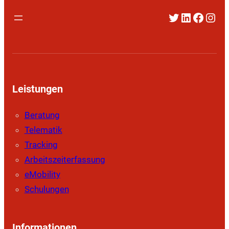
Twitter
LinkedIn
Faceb
Inst
Leistungen
Beratung
Telematik
Tracking
Arbeitszeiterfassung
eMobility
Schulungen
Informationen