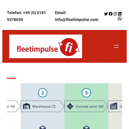
Zum
Telefon: +49 (0) 5181
Email:
Twitter
Facebook
Instagr
Linke
Inhalt
WhatsApp f
9378030
info@fleetimpulse.com
springen
Monat:
Juli 2023