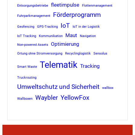
fleetimpulse
Entsorgungsbetriebe
Flottenmanagement
Förderprogramm
Fuhrparkmanagement
IoT
Geofencing
GPS-Tracking
IoT in der Logistik
Maut
IoT Tracking
Kommunikation
Navigation
Optimierung
Non-powered Assets
Ortung ohne Stromversorgung
Recyclinglogistik
Sensolus
Telematik
Tracking
Smart Waste
Truckrouting
Umweltschutz und Sicherheit
wallbox
Waybler
YellowFox
Wallboxen