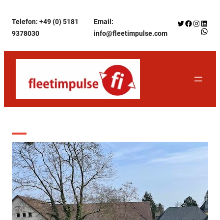
Zum
Telefon: +49 (0) 5181
Email:
Twitter
Facebook
Instagr
Linke
Inhalt
WhatsApp f
9378030
info@fleetimpulse.com
springen
Schlagwort:
Elektrofahrzeug