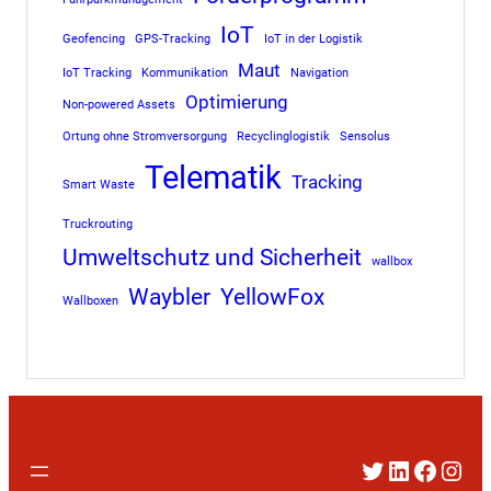
IoT
Geofencing
GPS-Tracking
IoT in der Logistik
Maut
IoT Tracking
Kommunikation
Navigation
Optimierung
Non-powered Assets
Ortung ohne Stromversorgung
Recyclinglogistik
Sensolus
Telematik
Tracking
Smart Waste
Truckrouting
Umweltschutz und Sicherheit
wallbox
Waybler
YellowFox
Wallboxen
Twitter
LinkedIn
Faceb
Inst