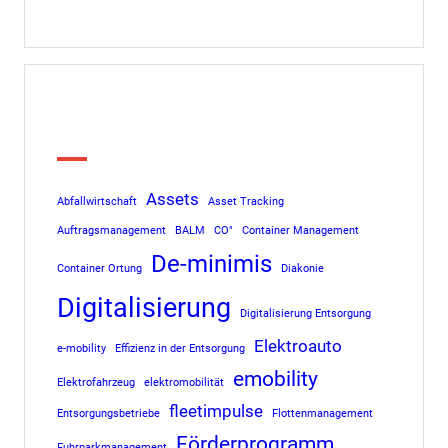
Tags
Assets
Abfallwirtschaft
Asset Tracking
Auftragsmanagement
BALM
CO"
Container Management
De-minimis
Container Ortung
Diakonie
Digitalisierung
Digitalisierung Entsorgung
Elektroauto
e-mobility
Effizienz in der Entsorgung
emobility
Elektrofahrzeug
elektromobilität
fleetimpulse
Entsorgungsbetriebe
Flottenmanagement
Förderprogramm
Fuhrparkmanagement