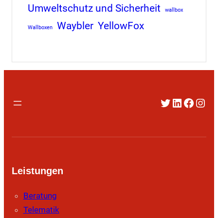
Umweltschutz und Sicherheit
wallbox
Waybler
YellowFox
Wallboxen
Twitter
LinkedIn
Faceb
Inst
Leistungen
Beratung
Telematik