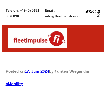
Zum
Telefon: +49 (0) 5181
Email:
Twitter
Facebook
Instagr
Linke
Inhalt
WhatsApp f
9378030
info@fleetimpulse.com
springen
Posted on
17. Juni 2024
by
Karsten Wiegand
in
eMobility
Neue Ladeinfrastruktur bei
der Diakonie Himmelsthür