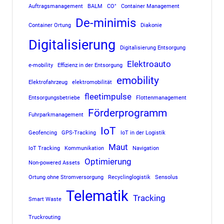
Auftragsmanagement
BALM
CO"
Container Management
De-minimis
Container Ortung
Diakonie
Digitalisierung
Digitalisierung Entsorgung
Elektroauto
e-mobility
Effizienz in der Entsorgung
emobility
Elektrofahrzeug
elektromobilität
fleetimpulse
Entsorgungsbetriebe
Flottenmanagement
Förderprogramm
Fuhrparkmanagement
IoT
Geofencing
GPS-Tracking
IoT in der Logistik
Maut
IoT Tracking
Kommunikation
Navigation
Optimierung
Non-powered Assets
Ortung ohne Stromversorgung
Recyclinglogistik
Sensolus
Telematik
Tracking
Smart Waste
Truckrouting