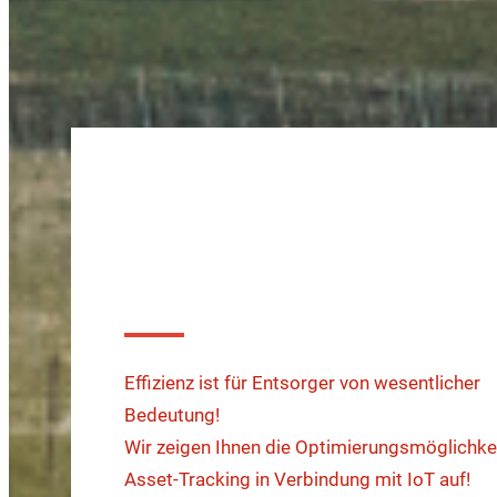
Automatisieren Sie I
Container-Managem
Effizienz ist für Entsorger von wesentlicher
Bedeutung!
Wir zeigen Ihnen die Optimierungsmöglichke
Asset-Tracking in Verbindung mit IoT auf!