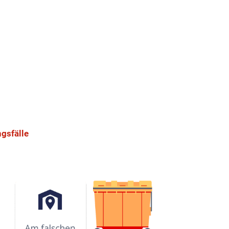
sset-Tracking
gsfälle