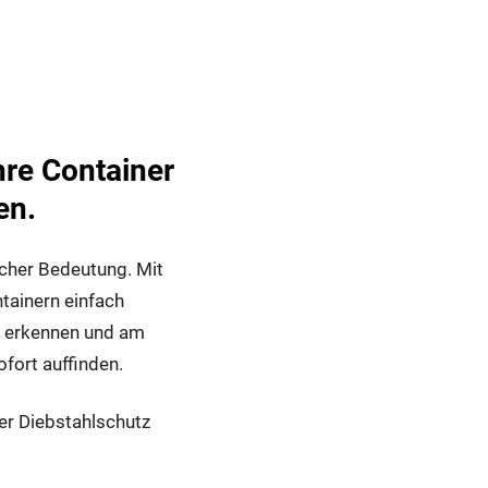
ung von
hre Container
en.
icher Bedeutung. Mit
tainern einfach
r erkennen und am
fort auffinden.
er Diebstahlschutz