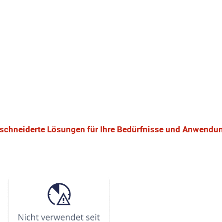
intuitives Toolset
für das A
chneiderte Lösungen für Ihre Bedürfnisse und Anwendun