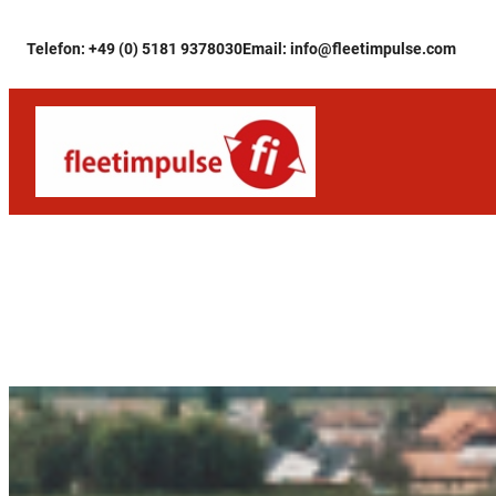
Zum
Telefon: +49 (0) 5181 9378030
Email: info@fleetimpulse.com
Inhalt
springen
Asset-Tracking fü