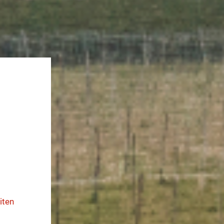
hr
ent
iten