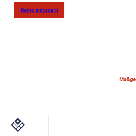
Demo anfordern
Ein leistungsstarkes und 
Maßges