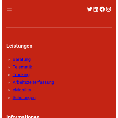
Twitter
LinkedIn
Faceb
Inst
Leistungen
Beratung
Telematik
Tracking
Arbeitszeiterfassung
eMobility
Schulungen
Informationen