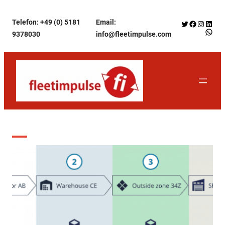
Zum
Telefon: +49 (0) 5181
Email:
Twitter
Facebook
Instagr
Linke
Inhalt
WhatsApp f
9378030
info@fleetimpulse.com
springen
Schlagwort:
Prozessablauf