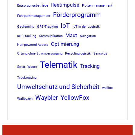
fleetimpulse
Entsorgungsbetriebe
Flottenmanagement
Förderprogramm
Fuhrparkmanagement
IoT
Geofencing
GPS-Tracking
IoT in der Logistik
Maut
IoT Tracking
Kommunikation
Navigation
Optimierung
Non-powered Assets
Ortung ohne Stromversorgung
Recyclinglogistik
Sensolus
Telematik
Tracking
Smart Waste
Truckrouting
Umweltschutz und Sicherheit
wallbox
Waybler
YellowFox
Wallboxen