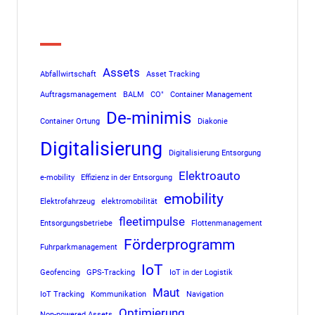
Tags
Assets
Abfallwirtschaft
Asset Tracking
Auftragsmanagement
BALM
CO"
Container Management
De-minimis
Container Ortung
Diakonie
Digitalisierung
Digitalisierung Entsorgung
Elektroauto
e-mobility
Effizienz in der Entsorgung
emobility
Elektrofahrzeug
elektromobilität
fleetimpulse
Entsorgungsbetriebe
Flottenmanagement
Förderprogramm
Fuhrparkmanagement
IoT
Geofencing
GPS-Tracking
IoT in der Logistik
Maut
IoT Tracking
Kommunikation
Navigation
Optimierung
Non-powered Assets