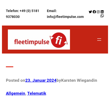
Zum
Telefon: +49 (0) 5181
Email:
Twitter
Facebook
Instagr
Linke
Inhalt
WhatsApp f
9378030
info@fleetimpulse.com
springen
Schlagwort:
Förderung
Posted on
23. Januar 2024
by
Karsten Wiegand
in
Allgemein
, 
Telematik
De-minimis Förderung 2024