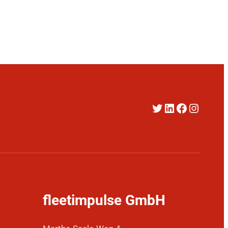
Twitter
LinkedIn
Faceboo
Instag
fleetimpulse GmbH