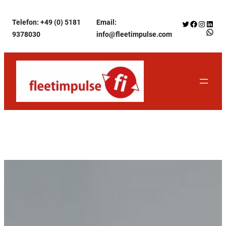
Zum
Telefon: +49 (0) 5181
Email:
Twitter
Facebook
Instagr
Linke
Inhalt
WhatsApp f
9378030
info@fleetimpulse.com
springen
Unser Beratungsangebot