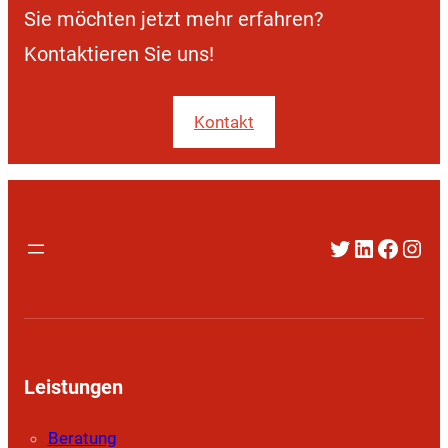
Sie möchten jetzt mehr erfahren?
Kontaktieren Sie uns!
Kontakt
Twitter
LinkedIn
Faceb
Inst
Leistungen
Beratung